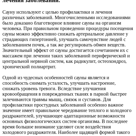
лечения заболеваний.
Сауну используют с целью профилактики и лечения
различных заболеваний. Многочисленными исследованиями
было доказано благотворное влияние сауны на организм
человека. При правильном проведении процедуры посещения
сауны можно эффективно снижать артериальное давление у
страдающих гипертонией, улучшать самочувствие людей с
заболеванием почек, а так же регулировать обмен веществ.
Значительный эффект от сауны достигается сочетанием их с
массажем при лечении таких заболеваний периферической и
центральной нервной систем, как радикулит, остеохондроз,
хронический полиартрит.
Одной из чудесных особенностей сауны является и
способность снимать усталость, улучшать настроение,
снижать уровень тревоги. Вследствие улучшения
кровообращения в поврежденных тканях в парной быстрее
залечиваются травмы мышц, связок и суставов. Для
профилактики простудных заболеваний особенно важное
значение имеет правильное чередование теплого и холодного
раздражителей, улучшающее адаптационные возможности
основных физиологических систем организма. В последнее
время большое внимание уделяют силе воздействия
холодового раздражителя. Наиболее щадящей формой такого