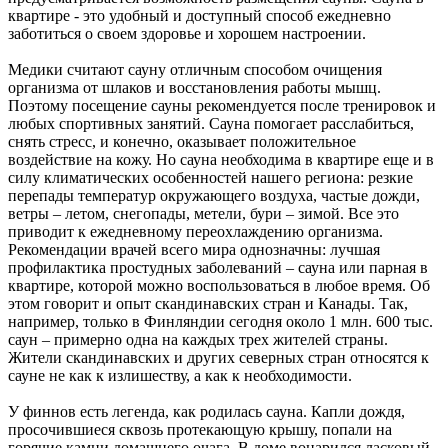
квартире - это удобный и доступный способ ежедневно
заботиться о своем здоровье и хорошем настроении.
Медики считают сауну отличным способом очищения
организма от шлаков и восстановления работы мышц.
Поэтому посещение сауны рекомендуется после тренировок и
любых спортивных занятий. Сауна помогает расслабиться,
снять стресс, и конечно, оказывает положительное
воздействие на кожу. Но сауна необходима в квартире еще и в
силу климатических особенностей нашего региона: резкие
перепады температур окружающего воздуха, частые дожди,
ветры – летом, снегопады, метели, бури – зимой. Все это
приводит к ежедневному переохлаждению организма.
Рекомендации врачей всего мира однозначны: лучшая
профилактика простудных заболеваний – сауна или парная в
квартире, которой можно воспользоваться в любое время. Об
этом говорит и опыт скандинавских стран и Канады. Так,
например, только в Финляндии сегодня около 1 млн. 600 тыс.
саун – примерно одна на каждых трех жителей страны.
Жители скандинавских и других северных стран относятся к
сауне не как к излишеству, а как к необходимости.
У финнов есть легенда, как родилась сауна. Капли дождя,
просочившиеся сквозь протекающую крышу, попали на
горячие камни домашнего очага. В доме воцарился ласковый