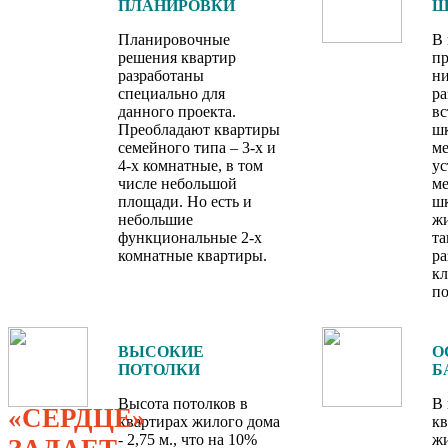
ПЛАНИРОВКИ
Ш
Планировочные
В 
решения квартир
п
разработаны
н
специально для
р
данного проекта.
в
Преобладают квартиры
ш
семейного типа – 3-х и
ме
4-х комнатные, в том
ус
числе небольшой
м
площади. Но есть и
шк
небольшие
ж
функциональные 2-х
та
комнатные квартиры.
р
к
п
ВЫСОКИЕ
О
ПОТОЛКИ
Б
Высота потолков в
В
«СЕРДЦЕ»
квартирах жилого дома
кв
- 2,75 м., что на 10%
жи