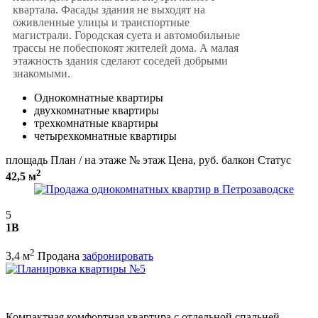
квартала. Фасады здания не выходят на
оживленные улицы и транспортные
магистрали. Городская суета и автомобильные
трассы не побеспокоят жителей дома. А малая
этажность здания сделают соседей добрыми
знакомыми.
Однокомнатные квартиры
двухкомнатные квартиры
трехкомнатные квартиры
четырехкомнатные квартиры
площадь
План / на этаже
№
этаж
Цена, руб.
балкон
Статус
2
42,5 м
5
1В
2
3,4 м
Продана
забронировать
Компактная комфортная квартира с отдельной спальней.