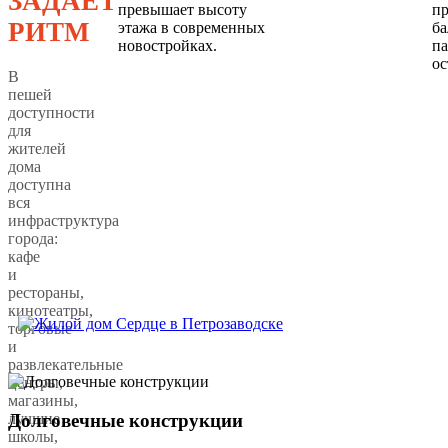
ЗАДАЕТ
превышает высоту
пр
РИТМ
этажа в современных
ба
новостройках.
п
ос
В
пешей
доступности
для
жителей
дома
доступна
вся
инфраструктура
города:
кафе
и
рестораны,
кинотеатры,
торговые
и
развлекательные
центры,
магазины,
Долговечные конструкции
лучшие
школы,