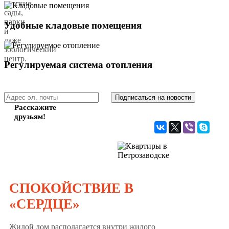
детские
сады,
парки
Удобные кладовые помещения
и
даже
зоологический
центр.
Регулируемая система отопления
Подписаться на новости
Расскажите
друзьям!
СПОКОЙСТВИЕ В
«СЕРДЦЕ»
Жилой дом располагается внутри жилого