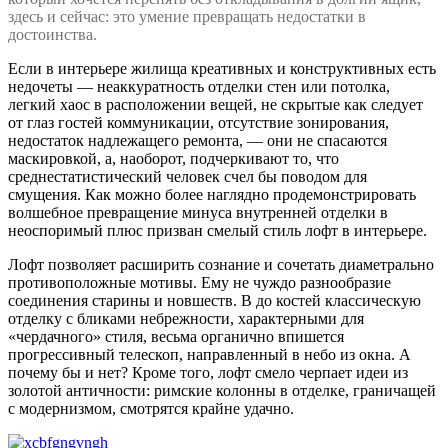
здесь и сейчас: это умение превращать недостатки в
достоинства.
Если в интерьере жилища креативных и конструктивных есть
недочеты — неаккуратность отделки стен или потолка,
легкий хаос в расположении вещей, не скрытые как следует
от глаз гостей коммуникации, отсутствие зонирования,
недостаток надлежащего ремонта, — они не спасаются
маскировкой, а, наоборот, подчеркивают то, что
среднестатистический человек счел бы поводом для
смущения. Как можно более наглядно продемонстрировать
волшебное превращение минуса внутренней отделки в
неоспоримый плюс призван смелый стиль лофт в интерьере.
Лофт позволяет расширить сознание и сочетать диаметрально
противоположные мотивы. Ему не чуждо разнообразие
соединения старины и новшеств. В до костей классическую
отделку с бликами небрежности, характерными для
«чердачного» стиля, весьма органично впишется
прогрессивный телескоп, направленный в небо из окна. А
почему бы и нет? Кроме того, лофт смело черпает идеи из
золотой античности: римские колонны в отделке, граничащей
с модернизмом, смотрятся крайне удачно.